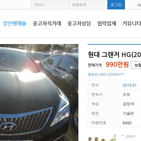
아
장안평매물
중고차직거래
중고차상담
협력업체
커뮤니
현대 그랜저 HG(20
990만원
판매가격
보
메모리,네비,스마트키^^
연식
2015.01
변속기
오토
색상
검정색
엔진
가솔린
차량번호
6493
판매자