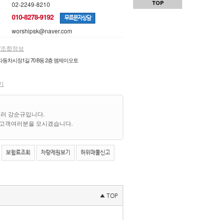
TOP
02-2249-8210
010-8278-9192
무료문자상담
worshipsk@naver.com
/조합정보
동차시장1길 70 B동 2층 엠제이오토
기
러 강순규입니다.
 고객여러분을 모시겠습니다.
보험료조회
차량제원보기
허위매물신고
▲ TOP