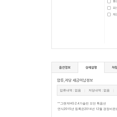
튜
파
제논
옵션정보
상세설명
차
압류,저당 세금미납정보
압류내역 : 없음
|
저당내역 : 없음
|
**그랜져HG 2.4가솔린 모던 특옵션
연식2015년 등록은2014년 12월 경정비완