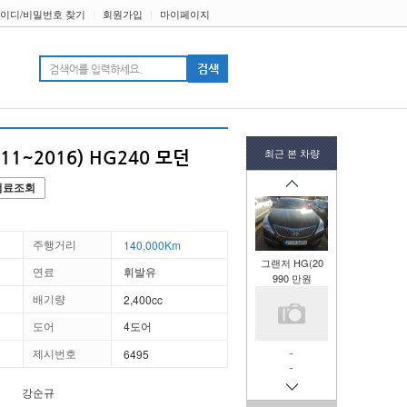
이디/비밀번호 찾기
|
회원가입
|
마이페이지
티
최근 본 차량
11~2016) HG240 모던
험료조회
주행거리
140,000Km
그랜저 HG(20
연료
휘발유
990 만원
배기량
2,400cc
도어
4도어
제시번호
-
6495
-
강순규