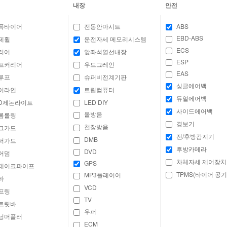
내장
안전
폭타이어
전동안마시트
ABS
EBD-ABS
제휠
운전자세 메모리시스템
ECS
리어
앞좌석열선내장
ESP
프커리어
우드그레인
EAS
루프
슈퍼비전계기판
싱글에어백
이라인
트립컴퓨터
듀얼에어백
ID제논라이트
LED DIY
사이드에어백
올방음
롬롤링
경보기
천장방음
그가드
전/후방감지기
DMB
퍼가드
후방카메라
DVD
어덤
차체자세 제어장치
GPS
테이크파이프
TPMS(타이어 공기
MP3플레이어
바
VCD
프링
TV
트릿바
우퍼
닝머플러
ECM