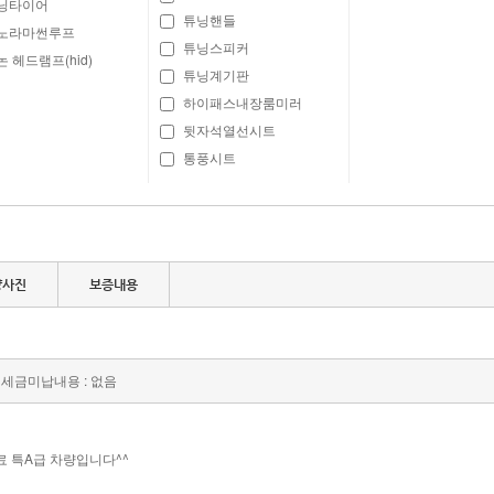
닝타이어
튜닝핸들
노라마썬루프
튜닝스피커
 헤드램프(hid)
튜닝계기판
하이패스내장룸미러
뒷자석열선시트
통풍시트
량사진
보증내용
세금미납내용 : 없음
료 특A급 차량입니다^^