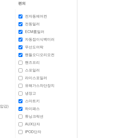
편의
전자동에어컨
전동밀러
ECM룸밀러
자동접이식백미러
무선도어락
핸들오디오리모컨
핸즈프리
스포일러
라이스포일러
유해가스차단장치
냉장고
스마트키
압감)
하이패스
튜닝크락션
AUX단자
IPOD단자