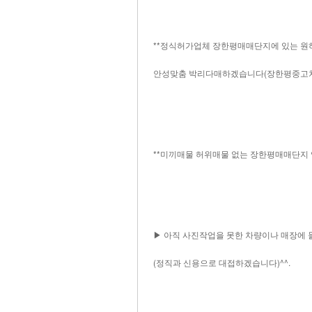
**정식허가업체 장한평매매단지에 있는 원하
안성맞춤 박리다매하겠습니다(장한평중고차 전문
**미끼매물 허위매물 없는 장한평매매단지 
▶ 아직 사진작업을 못한 차량이나 매장에 
(정직과 신용으로 대접하겠습니다)^^.