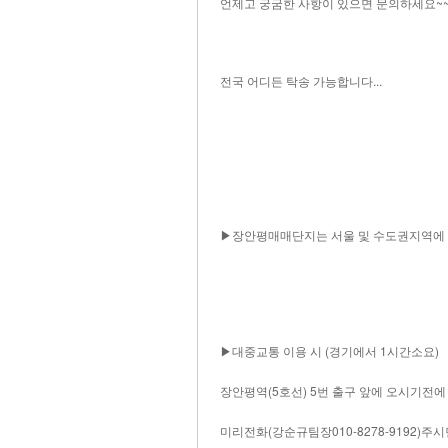
언제고 궁굼한 사항이 있으면 문의하세요~
전국 어디든 탁송 가능합니다...
▶장안평매매단지는 서울 및 수도권지역에 계
▶대중교통 이용 시 (경기에서 1시간소요)
장안평역(5호선) 5번 출구 앞에 오시기전
미리전화(강순규팀장010-8278-9192)주