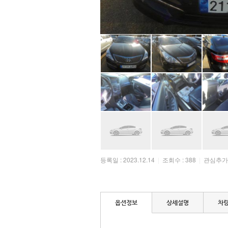
등록일 : 2023.12.14
|
조회수 : 388
|
관심추가 :
옵션정보
상세설명
차