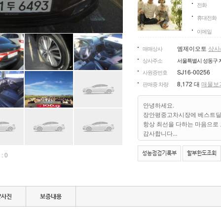
전화
휴대전화
이메일
엠제이오토
상사
매매상사
상사주소
서울특별시 성동구 자
SJ16-00256
사원증번호
8,172 대
매물보
판매중 차량
안녕하세요.
장안평중고차시장에 베스트딜
항상 최선을 다하는 마음으로
감사합니다...
성능점검기록부
할부한도조회
 0
량사진
보증내용