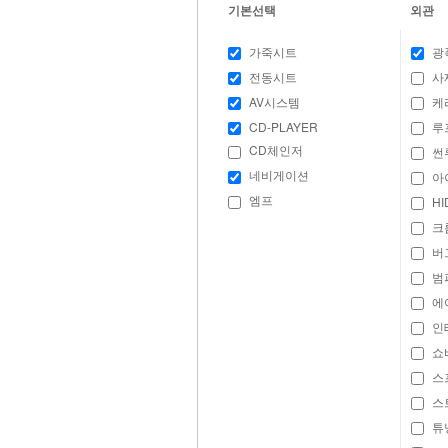
기본선택
외관
가죽시트
광
전동시트
사
AV시스템
케
CD-PLAYER
루
CD체인저
썬
네비게이션
아
엠프
H
크
버
범
에
인
쇼
스
스
튜