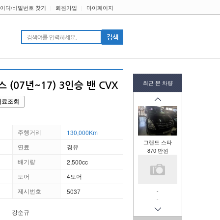
이디/비밀번호 찾기
|
회원가입
|
마이페이지
티
최근 본 차량
(07년~17) 3인승 밴 CVX
험료조회
주행거리
130,000Km
그랜드 스타
연료
경유
870 만원
배기량
2,500cc
도어
4도어
제시번호
-
5037
-
강순규