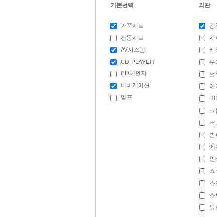
기본선택
외관
가죽시트
광
전동시트
사
AV시스템
케
CD-PLAYER
루
CD체인저
썬
네비게이션
아
엠프
H
크
버
범
에
인
쇼
스
스
튜