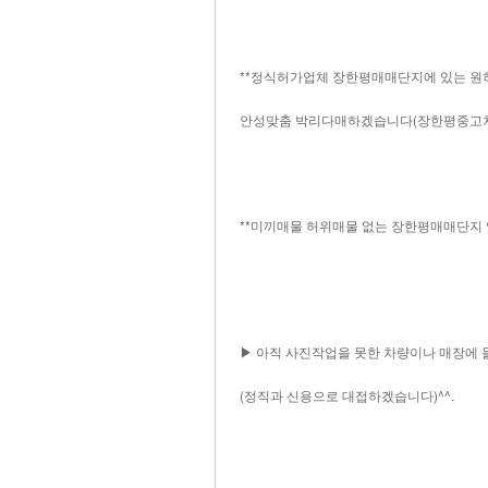
**정식허가업체 장한평매매단지에 있는 원하
안성맞춤 박리다매하겠습니다(장한평중고차 전문
**미끼매물 허위매물 없는 장한평매매단지 
▶ 아직 사진작업을 못한 차량이나 매장에 
(정직과 신용으로 대접하겠습니다)^^.