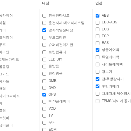
내장
안전
폭타이어
전동안마시트
ABS
EBD-ABS
제휠
운전자세 메모리시스템
ECS
리어
앞좌석열선내장
ESP
프커리어
우드그레인
EAS
루프
슈퍼비전계기판
싱글에어백
이라인
트립컴퓨터
듀얼에어백
ID제논라이트
LED DIY
사이드에어백
올방음
롬롤링
경보기
천장방음
그가드
전/후방감지기
DMB
퍼가드
후방카메라
DVD
어덤
차체자세 제어장치
GPS
테이크파이프
TPMS(타이어 공기
MP3플레이어
바
VCD
프링
TV
트릿바
우퍼
닝머플러
ECM