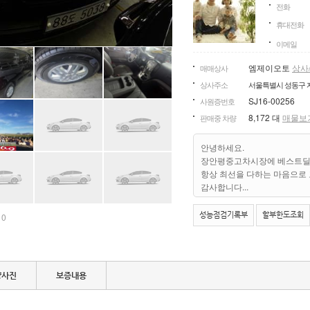
전화
휴대전화
이메일
엠제이오토
상사
매매상사
상사주소
서울특별시 성동구 자
SJ16-00256
사원증번호
8,172 대
매물보
판매중 차량
안녕하세요.
장안평중고차시장에 베스트딜
항상 최선을 다하는 마음으로
감사합니다...
성능점검기록부
할부한도조회
 0
량사진
보증내용