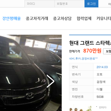
아
장안평매물
중고차직거래
중고차상담
협력업체
커뮤니
현대 그랜드 스타렉스 
870만원
판매가격
보
네비,후카,경정비완료^^
연식
2014.03
변속기
오토
색상
검정색
엔진
디젤
차량번호
5038
판매자