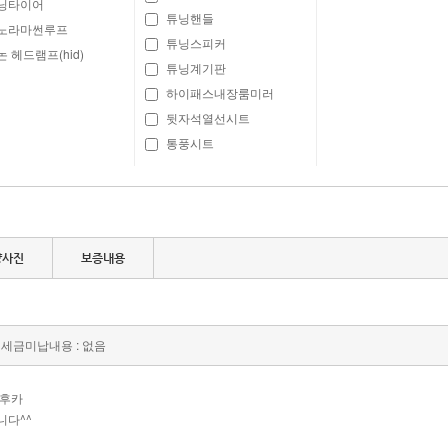
닝타이어
튜닝핸들
노라마썬루프
튜닝스피커
 헤드램프(hid)
튜닝계기판
하이패스내장룸미러
뒷자석열선시트
통풍시트
량사진
보증내용
세금미납내용 : 없음
,후카
니다^^