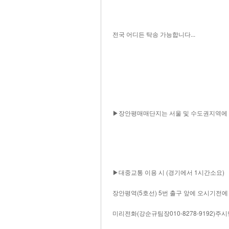
전국 어디든 탁송 가능합니다...
▶장안평매매단지는 서울 및 수도권지역에 계
▶대중교통 이용 시 (경기에서 1시간소요)
장안평역(5호선) 5번 출구 앞에 오시기전
미리전화(강순규팀장010-8278-9192)주