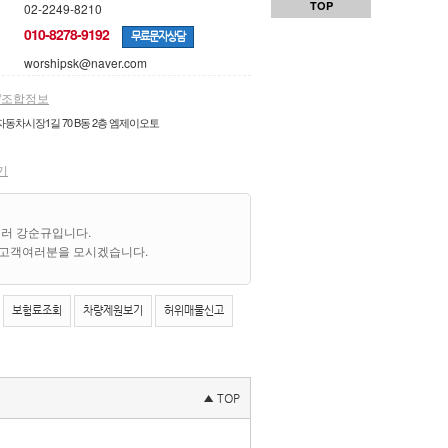
TOP
02-2249-8210
010-8278-9192
무료문자상담
worshipsk@naver.com
/조합정보
동차시장1길 70 B동 2층 엠제이오토
기
러 강순규입니다.
 고객여러분을 모시겠습니다.
보험료조회
차량제원보기
허위매물신고
▲ TOP