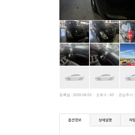
등록일 : 2026.06.03
|
조회수 : 63
|
관심추가 :
옵션정보
상세설명
차