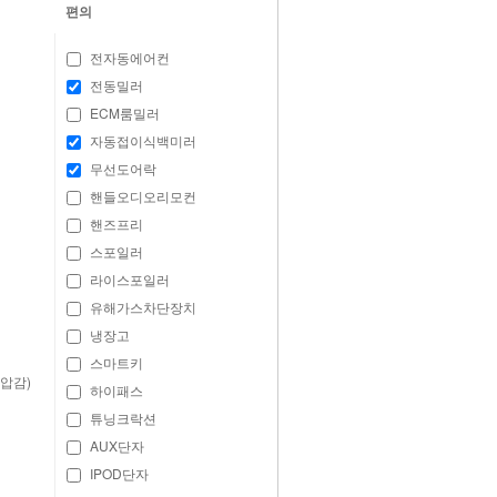
편의
전자동에어컨
전동밀러
ECM룸밀러
자동접이식백미러
무선도어락
핸들오디오리모컨
핸즈프리
스포일러
라이스포일러
유해가스차단장치
냉장고
스마트키
압감)
하이패스
튜닝크락션
AUX단자
IPOD단자