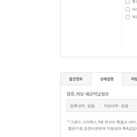
튜
파
제논
옵션정보
상세설명
차
압류,저당 세금미납정보
압류내역 : 없음
|
저당내역 : 없음
|
​**그랜드 스타렉스 3밴 럭셔리 특옵션 네비
짧은키로,경정비완료에 차량상태 특A급입