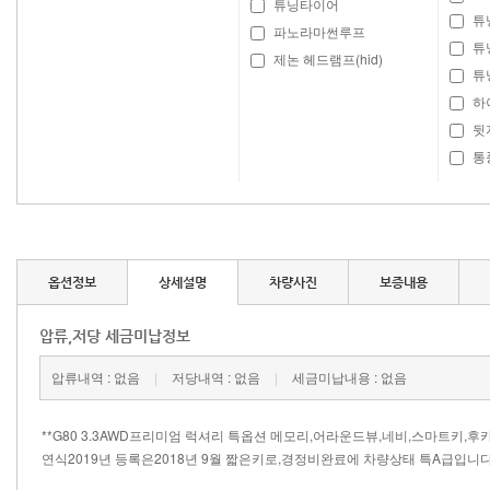
튜닝타이어
튜
파노라마썬루프
튜
제논 헤드램프(hid)
튜
하
뒷
통
옵션정보
상세설명
차량사진
보증내용
압류,저당 세금미납정보
압류내역 : 없음
|
저당내역 : 없음
|
세금미납내용 : 없음
​**G80 3.3AWD프리미엄 럭셔리 특옵션 메모리,어라운드뷰,네비,스마트키,후
연식2019년 등록은2018년 9월 짧은키로,경정비완료에 차량상태 특A급입니다