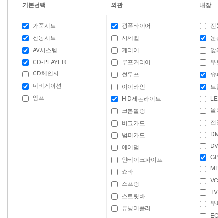
기본선택
외관
내장
가죽시트
광폭타이어
전
전동시트
사제휠
운
AV시스템
케리어
앞
CD-PLAYER
루프커리어
우
CD체인저
썬루프
슈
네비게이션
아이라인
트
엠프
HID제논라이트
LE
올
크롬롤링
천
버그가드
D
범퍼가드
DV
에어덤
GP
인테이크파이프
M
쇼바
VC
스프링
TV
스트릿바
우
튜닝머플러
E