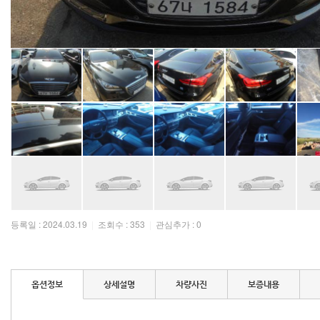
등록일 : 2024.03.19
|
조회수 : 353
|
관심추가 : 0
옵션정보
상세설명
차량사진
보증내용