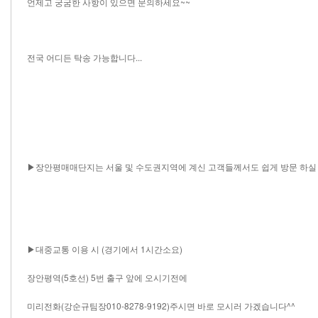
언제고 궁굼한 사항이 있으면 문의하세요~~
전국 어디든 탁송 가능합니다...
▶장안평매매단지는 서울 및 수도권지역에 계신 고객들께서도 쉽게 방문 하실 
▶대중교통 이용 시 (경기에서 1시간소요)
장안평역(5호선) 5번 출구 앞에 오시기전에
미리전화(강순규팀장010-8278-9192)주시면 바로 모시러 가겠습니다^^