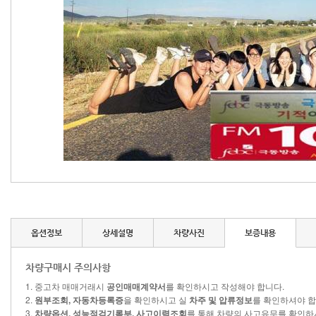
옵션정보
상세설명
차량사진
보증내용
차량구매시 주의사항
1. 중고차 매매거래시
공인매매계약서
를 확인하시고 작성해야 합니다.
2.
원부조회, 자동차등록증
을 확인하시고 실
차주 및 압류정보
를 확인하셔야 합
3.
차량옵션, 성능점검기록부, 사고이력조회
를 통해 차량의 사고유무를 확인하