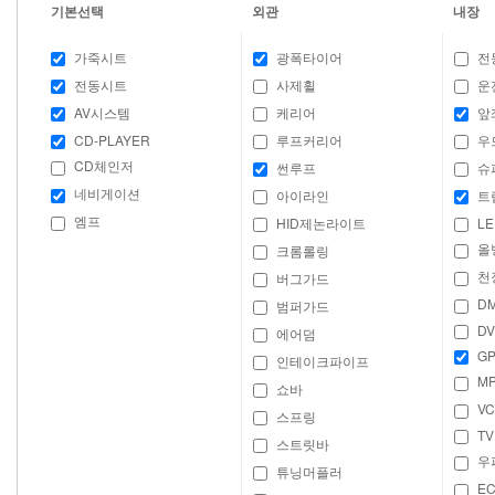
기본선택
외관
내장
가죽시트
광폭타이어
전
전동시트
사제휠
운
AV시스템
케리어
앞
CD-PLAYER
루프커리어
우
CD체인저
썬루프
슈
네비게이션
아이라인
트
엠프
HID제논라이트
LE
올
크롬롤링
천
버그가드
D
범퍼가드
DV
에어덤
GP
인테이크파이프
M
쇼바
VC
스프링
TV
스트릿바
우
튜닝머플러
E