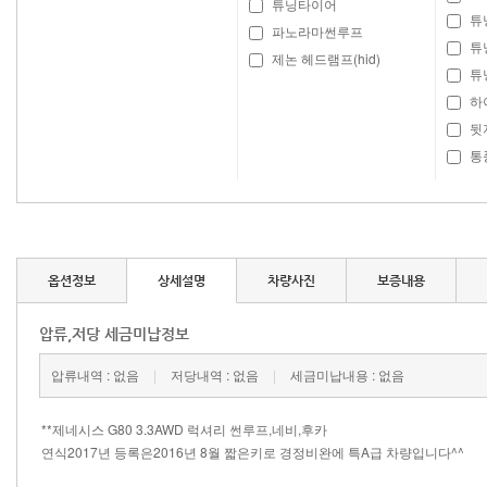
튜닝타이어
튜
파노라마썬루프
튜
제논 헤드램프(hid)
튜
하
뒷
통
옵션정보
상세설명
차량사진
보증내용
압류,저당 세금미납정보
압류내역 : 없음
|
저당내역 : 없음
|
세금미납내용 : 없음
**제네시스 G80 3.3AWD 럭셔리 썬루프,네비,후카
연식2017년 등록은2016년 8월 짧은키로 경정비완에 특A급 차량입니다^^