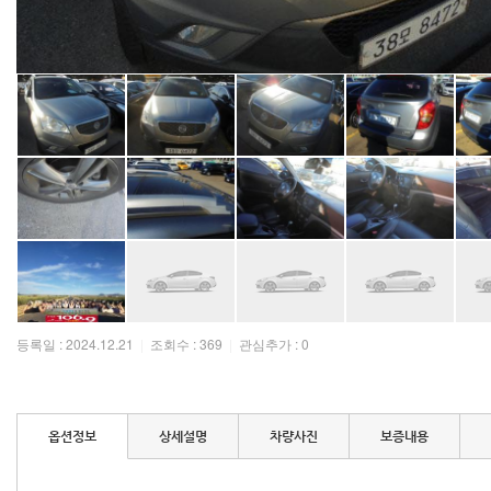
등록일 : 2024.12.21
|
조회수 : 369
|
관심추가 : 0
옵션정보
상세설명
차량사진
보증내용