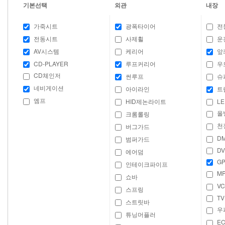
기본선택
외관
내장
가죽시트
광폭타이어
전
전동시트
사제휠
운
AV시스템
케리어
앞
CD-PLAYER
루프커리어
우
CD체인저
썬루프
슈
네비게이션
아이라인
트
엠프
HID제논라이트
LE
올
크롬롤링
천
버그가드
D
범퍼가드
DV
에어덤
GP
인테이크파이프
M
쇼바
VC
스프링
TV
스트릿바
우
튜닝머플러
E