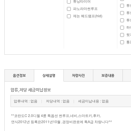
튜닝타이어
튜
파노라마썬루프
튜
제논 헤드램프(hid)
튜
하
뒷
통
옵션정보
상세설명
차량사진
보증내용
압류,저당 세금미납정보
압류내역 : 없음
|
저당내역 : 없음
|
세금미납내용 : 없음
**코란도C 2.0디젤 4륜 특옵션 썬루프,네비,스마트키,후카,
연식2012년 등록은2011년10월 ,경정비완료에 특A급 차량니다^^