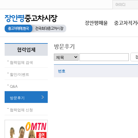
장안평매물
중고차직거
방문후기
협력업체
협력업체 검색
번호
할인/이벤트
Q&A
방문후기
협력업체 신청