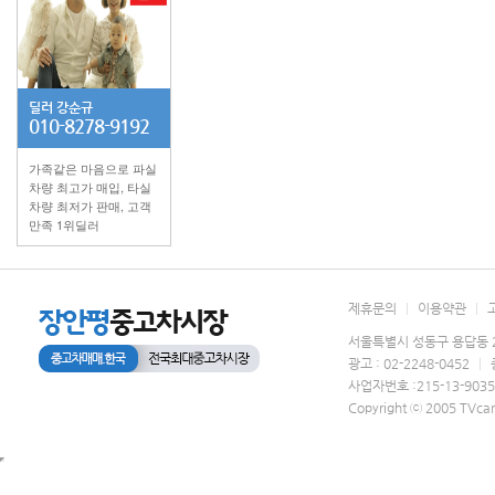
딜러
강순규
010-8278-9192
가족같은 마음으로 파실
차량 최고가 매입, 타실
차량 최저가 판매, 고객
만족 1위딜러
제휴문의
|
이용약관
|
서울특별시 성동구 용답동 2
광고 : 02-2248-0452
|
사업자번호 :215-13-903
Copyright ⓒ 2005 TVcar.